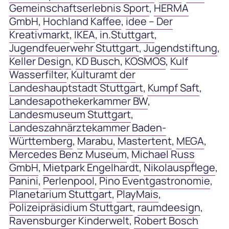
Gemeinschaftserlebnis Sport
,
HERMA
GmbH
,
Hochland Kaffee
,
idee – Der
Kreativmarkt
,
IKEA
,
in.Stuttgart
,
Jugendfeuerwehr Stuttgart
,
Jugendstiftung
,
Keller Design
,
KD Busch
,
KOSMOS
,
Kulf
Wasserfilter
,
Kulturamt der
Landeshauptstadt Stuttgart
,
Kumpf Saft
,
Landesapothekerkammer BW
,
Landesmuseum Stuttgart
,
Landeszahnärztekammer Baden-
Württemberg
,
Marabu
,
Mastertent
,
MEGA
,
Mercedes Benz Museum
,
Michael Russ
GmbH
,
Mietpark Engelhardt
,
Nikolauspflege
,
Panini
,
Perlenpool
,
Pino Eventgastronomie
,
Planetarium Stuttgart
,
PlayMais
,
Polizeipräsidium Stuttgart
,
raumdeesign
,
Ravensburger Kinderwelt
,
Robert Bosch