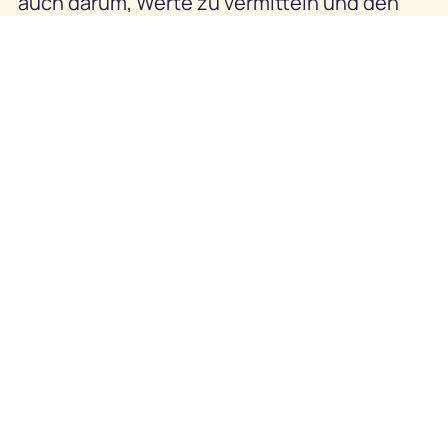
auch darum, Werte zu vermitteln und den
Blickwinkel zu weiten. Diesen gemeinsam
mit den Kindern auf spielerische Weise zu
schärfen und mit kreativen Impulsen
weiterzuentwickeln macht dieses Projekt zu
einer Herzensangelegenheit.“
Mitglied des Vorstands der LBBW Stefanie
Münz