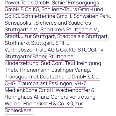
Power Tools GmbH
,
Schief Entsorgungs
GmbH & Co.KG
,
Schlienz-Tours GmbH und
Co.KG
,
Schmetterline GmbH
,
Schwaben Park
,
Sensapolis
,
„Sicheres und Sauberes
Stuttgart“ e.V.
,
Sportkreis Stuttgart e.V.
,
Stadtkultur Stuttgart
,
Stadtpalais Stuttgart
,
Stoffmarkt Stuttgart
,
STIHL
Vertriebszentrale AG & Co. KG
,
STUGGI.TV
,
Stuttgarter Bäder
,
Stuttgarter
Kinderzeitung
,
Süd.Com
,
Textilreinigung
Trieb
,
Thienemann-Esslinger Verlag
,
Transgourmet Deutschland GmbH & Co.
OHG
,
Traumpalast Esslingen
,
VH-7
Medienküche GmbH
,
Wachendorfer &
Heringhaus Allianz Generalvertretung
,
Werner Ebert GmbH & Co. KG
,
zur
Schleckerei