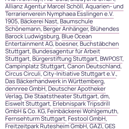
Allianz Agentur Marcel Schöll
,
Aquarien- und
Terrarienverein Nymphaea Esslingen e.V.
1905
,
Bäckerei Nast
,
Baumschule
Schönemann
,
Berger Anhänger
,
Blühendes
Barock Ludwigsburg
,
Blue Ocean
Entertainment AG
,
boesner
,
Buchstäbchen
Stuttgart
,
Bundesagentur für Arbeit
Stuttgart
,
Bürgerstiftung Stuttgart
,
BWPOST
,
Campinplatz Stuttgart
,
Canon Deutschland
,
Circus Circuli
,
City-Initiative Stuttgart e.V.
,
Das Bäckerhandwerk in Württemberg
,
dennree GmbH
,
Deutscher Apotheker
Verlag
,
Die Staatstheater Stuttgart
,
dm
,
Eiswelt Stuttgart
,
Erlebnispark Tripsdrill
GmbH & Co. KG
,
Feinbäckerei Wohlgemuth
,
Fernsehturm Stuttgart
,
Festool GmbH
,
Freitzeitpark Rutesheim GmbH
,
GAZI
,
GES